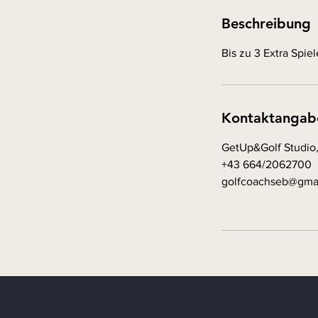
i
Beschreibung
n
.
Bis zu 3 Extra Spiel
Kontaktangab
GetUp&Golf Studio,
+43 664/2062700
golfcoachseb@gma