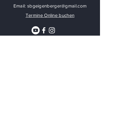
Email:
sbgeigenberger@gmail.com
Termine Online buchen
Immer aktuell bleiben
Abonnieren Sie meinen Newsletter, um die
neuesten Angebote zu erhalten !
Join